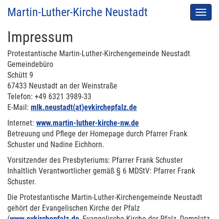
Martin-Luther-Kirche Neustadt
Men
auskl
Impressum
Protestantische Martin-Luther-Kirchengemeinde Neustadt
Gemeindebüro
Schütt 9
67433 Neustadt an der Weinstraße
Telefon: +49 6321 3989-33
E-Mail:
mlk.neustadt(at)evkirchepfalz.de
Internet:
www.martin-luther-kirche-nw.de
Betreuung und Pflege der Homepage durch Pfarrer Frank
Schuster und Nadine Eichhorn.
Vorsitzender des Presbyteriums: Pfarrer Frank Schuster
Inhaltlich Verantwortlicher gemäß § 6 MDStV: Pfarrer Frank
Schuster.
Die Protestantische Martin-Luther-Kirchengemeinde Neustadt
gehört der Evangelischen Kirche der Pfalz
(
www.evkirchepfalz.de
, Evangelische Kirche der Pfalz, Domplatz